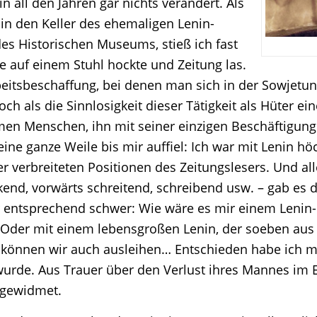
in all den Jahren gar nichts verändert. Als
in den Keller des ehemaligen Lenin-
es Historischen Museums, stieß ich fast
e auf einem Stuhl hockte und Zeitung las.
rbeitsbeschaffung, bei denen man sich in der Sowjetun
ch als die Sinnlosigkeit dieser Tätigkeit als Hüter e
en Menschen, ihn mit seiner einzigen Beschäftigung
 eine ganze Weile bis mir auffiel: Ich war mit Lenin
 verbreiteten Positionen des Zeitungslesers. Und alle
end, vorwärts schreitend, schreibend usw. – gab es d
 entsprechend schwer: Wie wäre es mir einem Lenin-Re
Oder mit einem lebensgroßen Lenin, der soeben aus 
, können wir auch ausleihen… Entschieden habe ich mi
 wurde. Aus Trauer über den Verlust ihres Mannes im E
i gewidmet.