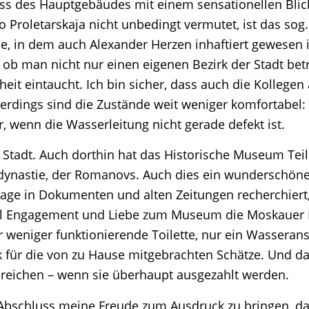
 des Hauptgebäudes mit einem sensationellen Blick 
Proletarskaja nicht unbedingt vermutet, ist das sog
e, in dem auch Alexander Herzen inhaftiert gewesen i
ob man nicht nur einen eigenen Bezirk der Stadt betri
enheit eintaucht. Ich bin sicher, dass auch die Kolle
Allerdings sind die Zustände weit weniger komfortabel
 wenn die Wasserleitung nicht gerade defekt ist.
r Stadt. Auch dorthin hat das Historische Museum Te
ynastie, der Romanovs. Auch dies ein wunderschöner 
e Tage in Dokumenten und alten Zeitungen recherchie
viel Engagement und Liebe zum Museum die Moskauer
 weniger funktionierende Toilette, nur ein Wasserans
k für die von zu Hause mitgebrachten Schätze. Und das
 reichen – wenn sie überhaupt ausgezahlt werden.
Abschluss meine Freude zum Ausdruck zu bringen, dass