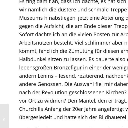
Es fing damit an, dass ich dachte, es hat sich 
wir nämlich die düstere und schmale Treppe 
Museums hinabstiegen, jetzt eine Abteilung d
gegen die Aufsicht, die am Ende dieser Trepp
Sofort dachte ich an die vielen Posten zur A
Arbeitsnutzen besteht. Viel schlimmer aber no
kommt, fand ich die Zumutung für diesen arm
Halbdunkel sitzen zu lassen. Es dauerte also
lebensgroßen Bronzefigur in einer der weniger
andern Lenins – lesend, rezitierend, nachdenk
andere Genossen. Die Auswahl fiel mir daher
nach der Revolution geschlossenen Kirchen? 
vor Ort zu widmen? Den Mantel, den er trägt
Churchills Anfang der 20er Jahre angefertigt
Die russische Armee –
übergesiedelt und hatte sich der Bildhauere
Dein Freund und Helfer