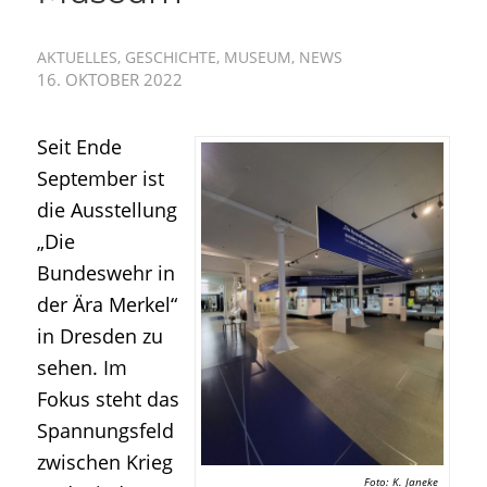
AKTUELLES
,
GESCHICHTE
,
MUSEUM
,
NEWS
16. OKTOBER 2022
Seit Ende
September ist
die Ausstellung
„Die
Bundeswehr in
der Ära Merkel“
in Dresden zu
sehen. Im
Fokus steht das
Spannungsfeld
zwischen Krieg
Foto: K. Janeke